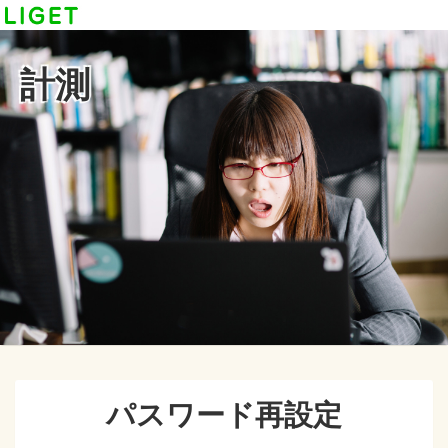
計測
パスワード再設定